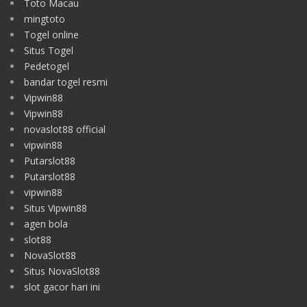
Toto Macau
mingtoto
Togel online
Situs Togel
Pedetogel
bandar togel resmi
Vipwin88
Vipwin88
novaslot88 official
vipwin88
Putarslot88
Putarslot88
vipwin88
Situs Vipwin88
agen bola
slot88
NovaSlot88
Situs NovaSlot88
slot gacor hari ini