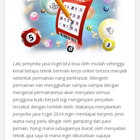
Lalu penyedia jasa togel kita bisa oleh mudah sehingga
kenal betapa teknik bermain kerja online tertera menjadi
sebentuk permainan nang berkhasiat. Mengerti
permainan nan menggiurkan sampai-sampai dengan
mengenal permainannya akan menjalani semua
pengguna kudu berjudi lagi mengenyam perjudian
tersebut dengan terlebih-lebih. Makanya menjalankan
penyedia jasa togel 2024 ingin mendapat berjenis-jenis
warta nang perlu diingat oleh gampang dan para
pemain. Nang mana sebagiannya ibarat oleh menyadari
teknik apa saja di mana ingin dibutuhkan supaya