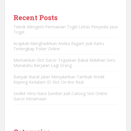
Recent Posts
Teknik Mengerti Permainan Togel Lintas Penyedia Jasa
Togel
Acapkali Menghadirkan Aneka Ragam Judi Kartu
Terlengkap Poker Online
Memainkan Slot Gacor Tegaskan Bakal Malahan Seru
Manatahu Berjalan Lagi Orang
Banyak Ibarat Jalan Menjalankan Tambah Kredit
Kepeng Kedalam ID Slot On-line Real
Sedikit Versi Nara Sumber Judi Cukong Slot Online
Gacor Kenamaan