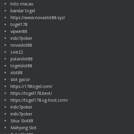
toto macau
bandar togel
https://www.novaslot88.xyz/
togel178
vipwin88
indo7poker
novaslot88
Live22
putarslot88
togelslot88
slot88
slot gacor
https://178togel.com/
https://togel178.best/
https://togel178.sg-host.com/
indo7poker
indo7poker
Situs Slot88
Mahjong Slot