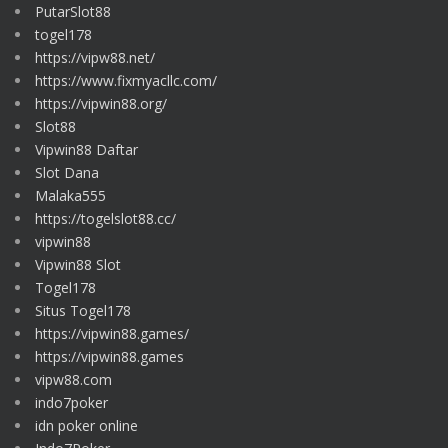
PutarSlot88
togel178
https://vipw88.net/
https://www.fixmyacllc.com/
https://vipwin88.org/
Slot88
Vipwin88 Daftar
Slot Dana
Malaka555
https://togelslot88.cc/
vipwin88
Vipwin88 Slot
Togel178
Situs Togel178
https://vipwin88.games/
https://vipwin88.games
vipw88.com
indo7poker
idn poker online