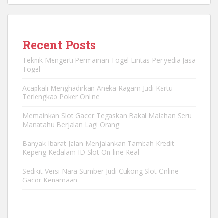
Recent Posts
Teknik Mengerti Permainan Togel Lintas Penyedia Jasa
Togel
Acapkali Menghadirkan Aneka Ragam Judi Kartu
Terlengkap Poker Online
Memainkan Slot Gacor Tegaskan Bakal Malahan Seru
Manatahu Berjalan Lagi Orang
Banyak Ibarat Jalan Menjalankan Tambah Kredit
Kepeng Kedalam ID Slot On-line Real
Sedikit Versi Nara Sumber Judi Cukong Slot Online
Gacor Kenamaan