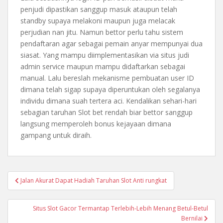
penjudi dipastikan sanggup masuk ataupun telah
standby supaya melakoni maupun juga melacak
perjudian nan jitu. Namun bettor perlu tahu sistem
pendaftaran agar sebagai pemain anyar mempunyai dua
siasat. Yang mampu diimplementasikan via situs judi
admin service maupun mampu didaftarkan sebagai
manual. Lalu bereslah mekanisme pembuatan user ID
dimana telah sigap supaya diperuntukan oleh segalanya
individu dimana suah tertera aci. Kendalikan sehari-hari
sebagian taruhan Slot bet rendah biar bettor sanggup
langsung memperoleh bonus kejayaan dimana
gampang untuk diraih.
Navigasi
Jalan Akurat Dapat Hadiah Taruhan Slot Anti rungkat
pos
Situs Slot Gacor Termantap Terlebih-Lebih Menang Betul-Betul
Bernilai