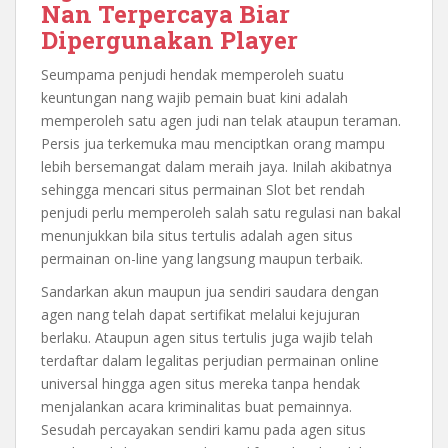
Nan Terpercaya Biar
Dipergunakan Player
Seumpama penjudi hendak memperoleh suatu
keuntungan nang wajib pemain buat kini adalah
memperoleh satu agen judi nan telak ataupun teraman.
Persis jua terkemuka mau menciptkan orang mampu
lebih bersemangat dalam meraih jaya. Inilah akibatnya
sehingga mencari situs permainan Slot bet rendah
penjudi perlu memperoleh salah satu regulasi nan bakal
menunjukkan bila situs tertulis adalah agen situs
permainan on-line yang langsung maupun terbaik.
Sandarkan akun maupun jua sendiri saudara dengan
agen nang telah dapat sertifikat melalui kejujuran
berlaku. Ataupun agen situs tertulis juga wajib telah
terdaftar dalam legalitas perjudian permainan online
universal hingga agen situs mereka tanpa hendak
menjalankan acara kriminalitas buat pemainnya.
Sesudah percayakan sendiri kamu pada agen situs