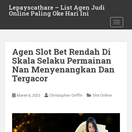
S
Lepayscathare – List Agen Judi
k
Online Paling Oke Hari Ini
i
TOGGLE
p
t
o
m
Agen Slot Bet Rendah Di
a
i
Skala Selaku Permainan
n
Nan Menyenangkan Dan
c
Tergacor
o
n
t
Maret 6, 2023
Christopher Griffin
Slot Online
e
n
t