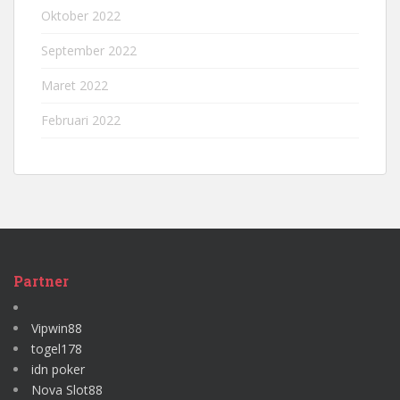
Oktober 2022
September 2022
Maret 2022
Februari 2022
Partner
Vipwin88
togel178
idn poker
Nova Slot88