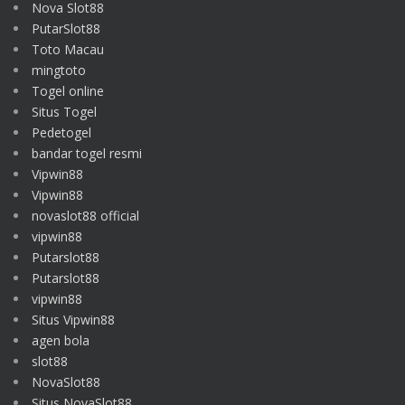
Nova Slot88
PutarSlot88
Toto Macau
mingtoto
Togel online
Situs Togel
Pedetogel
bandar togel resmi
Vipwin88
Vipwin88
novaslot88 official
vipwin88
Putarslot88
Putarslot88
vipwin88
Situs Vipwin88
agen bola
slot88
NovaSlot88
Situs NovaSlot88