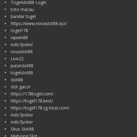
Togelslot88 Login
toto macau
bandar togel
https://www.novaslot88.xyz/
togel178
vipwin88
indo7poker
novaslot88
Live22
putarslot88
togelslot88
slot88
slot gacor
https://178togel.com/
https://togel178.best/
https://togel178.sg-host.com/
indo7poker
indo7poker
Situs Slot88
Mahjong Slot