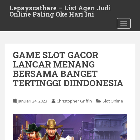
S
Lepayscathare – List Agen Judi
k
Online Paling Oke Hari Ini
i
TOGGLE
p
t
o
m
GAME SLOT GACOR
a
i
LANCAR MENANG
n
BERSAMA BANGET
c
TERTINGGI DIINDONESIA
o
n
t
Januari 24, 2023
Christopher Griffin
Slot Online
e
n
t