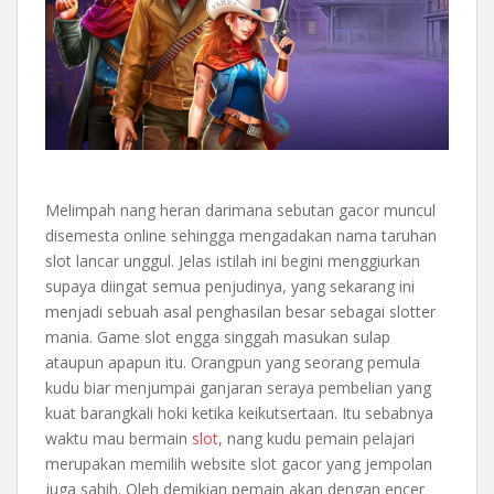
Melimpah nang heran darimana sebutan gacor muncul
disemesta online sehingga mengadakan nama taruhan
slot lancar unggul. Jelas istilah ini begini menggiurkan
supaya diingat semua penjudinya, yang sekarang ini
menjadi sebuah asal penghasilan besar sebagai slotter
mania. Game slot engga singgah masukan sulap
ataupun apapun itu. Orangpun yang seorang pemula
kudu biar menjumpai ganjaran seraya pembelian yang
kuat barangkali hoki ketika keikutsertaan. Itu sebabnya
waktu mau bermain
slot
, nang kudu pemain pelajari
merupakan memilih website slot gacor yang jempolan
juga sahih. Oleh demikian pemain akan dengan encer