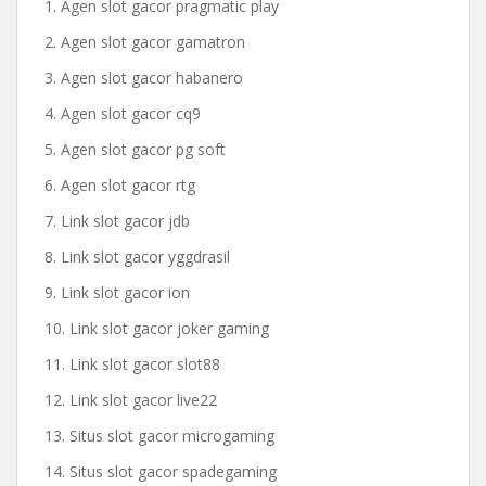
1. Agen slot gacor pragmatic play
2. Agen slot gacor gamatron
3. Agen slot gacor habanero
4. Agen slot gacor cq9
5. Agen slot gacor pg soft
6. Agen slot gacor rtg
7. Link slot gacor jdb
8. Link slot gacor yggdrasil
9. Link slot gacor ion
10. Link slot gacor joker gaming
11. Link slot gacor slot88
12. Link slot gacor live22
13. Situs slot gacor microgaming
14. Situs slot gacor spadegaming