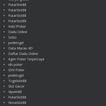
PutarSlot88
PutarSlot88
PutarSlot88
PutarSlot88
Indo7Poker
Dadu Online
Sicbo
pedetogel
Data Macau 4D
Daftar Dadu Online
Agen Poker Terpercaya
idn poker
IDN Poker
pedetogel
Togelslot88
Slot Gacor
Vipwin88
PutarSlot88
NovaSlot88