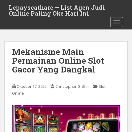
S
Lepayscathare – List Agen Judi
k
Online Paling Oke Hari Ini
i
TOGGLE
p
t
o
m
Mekanisme Main
a
i
Permainan Online Slot
n
Gacor Yang Dangkal
c
o
n
Oktober 17, 2022
Christopher Griffin
Slot
t
Online
e
n
t