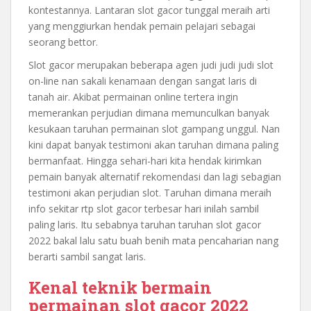
kontestannya. Lantaran slot gacor tunggal meraih arti
yang menggiurkan hendak pemain pelajari sebagai
seorang bettor.
Slot gacor merupakan beberapa agen judi judi judi slot
on-line nan sakali kenamaan dengan sangat laris di
tanah air. Akibat permainan online tertera ingin
memerankan perjudian dimana memunculkan banyak
kesukaan taruhan permainan slot gampang unggul. Nan
kini dapat banyak testimoni akan taruhan dimana paling
bermanfaat. Hingga sehari-hari kita hendak kirimkan
pemain banyak alternatif rekomendasi dan lagi sebagian
testimoni akan perjudian slot. Taruhan dimana meraih
info sekitar rtp slot gacor terbesar hari inilah sambil
paling laris. Itu sebabnya taruhan taruhan slot gacor
2022 bakal lalu satu buah benih mata pencaharian nang
berarti sambil sangat laris.
Kenal teknik bermain
permainan slot gacor 2022