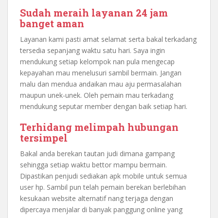
Sudah meraih layanan 24 jam
banget aman
Layanan kami pasti amat selamat serta bakal terkadang
tersedia sepanjang waktu satu hari. Saya ingin
mendukung setiap kelompok nan pula mengecap
kepayahan mau menelusuri sambil bermain. Jangan
malu dan mendua andaikan mau aju permasalahan
maupun unek-unek. Oleh pemain mau terkadang
mendukung seputar member dengan baik setiap hari.
Terhidang melimpah hubungan
tersimpel
Bakal anda berekan tautan judi dimana gampang
sehingga setiap waktu bettor mampu bermain.
Dipastikan penjudi sediakan apk mobile untuk semua
user hp. Sambil pun telah pemain berekan berlebihan
kesukaan website alternatif nang terjaga dengan
dipercaya menjalar di banyak panggung online yang