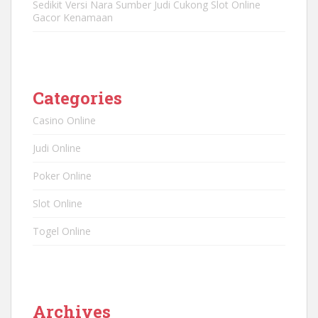
Sedikit Versi Nara Sumber Judi Cukong Slot Online
Gacor Kenamaan
Categories
Casino Online
Judi Online
Poker Online
Slot Online
Togel Online
Archives