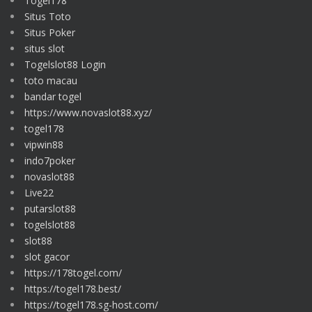
Togel178
Situs Toto
Situs Poker
situs slot
Togelslot88 Login
toto macau
bandar togel
https://www.novaslot88.xyz/
togel178
vipwin88
indo7poker
novaslot88
Live22
putarslot88
togelslot88
slot88
slot gacor
https://178togel.com/
https://togel178.best/
https://togel178.sg-host.com/