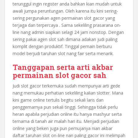
terunggul ingin register anda bahkan kian mudah untuk
awali jumpa peruntungan. Oleh karena itu kini sering-
sering pergunakan agen permainan slot gacor yang
terjaga dan terpercaya . Sama sekeliling prasarana on-
line nang admin siapkan selagi 24 jam nonstop. Dengan
sering pakai agen slot sah dimana adakan judi paling
komplit dengan produktif. Tinggal pemain berburu
model berjudi taruhan slot nang fair serta menarik.
Tanggapan serta arti akbar
permainan slot gacor sah
Judi slot gacor terkemuka sudah mempunyai arti gede
nang memukau perhatian sekeliling kalian slotter. Mana
kini game online tertulis begitu sekali laris dan
penggemarnya pun sekali tinggi. Sehingga tidak perlu
heran apabila perjudian online itu hanya mashyur serta
ternama di tanah air malah hari itu. Menjadi perjudian
online yang beken juga pun pemujanya nian akbar
daftar taruhan slot on-line nan paling gacor ini melimpah