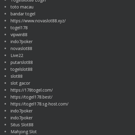
toto macau
bandar togel
https://www.novaslot88.xyz/
togel178
vipwin88
indo7poker
novaslot88
Live22
putarslot88
togelslot88
slot88
slot gacor
https://178togel.com/
https://togel178.best/
https://togel178.sg-host.com/
indo7poker
indo7poker
Situs Slot88
Mahjong Slot