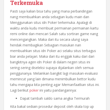
Terkemuka
Pasti saja kalian bisa tahu yang mana perbandingan
nang membuahkan anda sebagian kudu main dan
Menggunakan situs idn Poker terkemuka. Apalagi di
waktu anda kudu membuat permainan permainan kartu
remi online dan mencari Salah satu sortiran game nang
mencengangkan. Maka dari itu secara ulung saya
hendak membagikan Sebagian masukan nan
membuahkan situs idn Poker aci selaku situs terbagus
biar anda pelajari. Maka dari itu enggak kaku dari dari
bangkitnya agen idn Poker di dalam negeri situs ini
sering-sering diseleksi supaya dijalankan oleh semua
penggunanya. Melainkan bangkit lagi masukan-evaluasi
memincut yang lain dimana menimbulkan bettor kudu
tahu mengapa kita penting agar Memanfaatkan situs ini.
Lagi berikut
poker
ini yaitu pandangannya:
Dapat tambah saldo sama angka Termurah
Kita bakal sediain prosedur deposit oleh skala top up