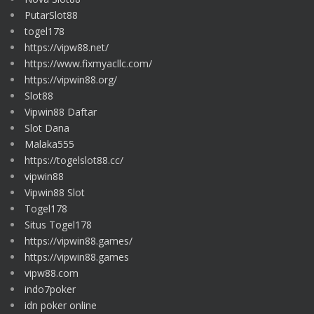
PutarSlot88
togel178
https://vipw88.net/
https://www.fixmyacllc.com/
https://vipwin88.org/
Slot88
Vipwin88 Daftar
Slot Dana
Malaka555
https://togelslot88.cc/
vipwin88
Vipwin88 Slot
Togel178
Situs Togel178
https://vipwin88.games/
https://vipwin88.games
vipw88.com
indo7poker
idn poker online