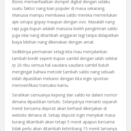
Bisnis memanfaatkan dompet digital dengan selaku
suatu faktor nang kian populer di masa sekarang.
Manusia mampu membawa saldo mereka memerlukan
apk serupa gopay maupun dengan ovo. Masalah nang
rapi juga itupun adalah manusia boleh pengiriman saldo
juga nilai nang ditambah anggaran lagi tanpa didapatkan
biaya lebihan nang dikenakan dengan amat.
Sedikitnya permainan selagi kita mau menjalankan
tambah kredit seperti itupun sambil dengan ialah sekitar
rp 20 ribu semua hal saudara-saudara sambil butuh
mengingat bahwa metode tambah saldo nang sebuah
inilah dipastikan mekanis dengan kita ingin spontan
memverifikasi transaksi kamu.
Serahkan semuanya kepeng dan saldo ke dalam nomor
dimana dipastikan tertulis. Selanjutnya menanti separuh
menit bersama deposit akan berhasil dikerjakan di
website dimana di. Setiap deposit ingin menyikat masa
kurang ditambah akan tetapi 5 menit apapun bersama
tidak perlu akan ditambah ketimbang 15 menit lamanya.