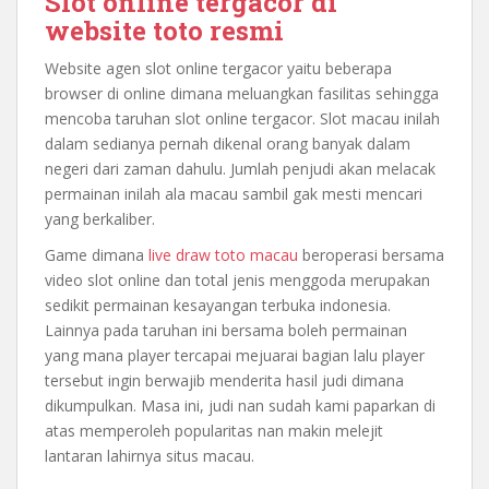
Slot online tergacor di
website toto resmi
Website agen slot online tergacor yaitu beberapa
browser di online dimana meluangkan fasilitas sehingga
mencoba taruhan slot online tergacor. Slot macau inilah
dalam sedianya pernah dikenal orang banyak dalam
negeri dari zaman dahulu. Jumlah penjudi akan melacak
permainan inilah ala macau sambil gak mesti mencari
yang berkaliber.
Game dimana
live draw toto macau
beroperasi bersama
video slot online dan total jenis menggoda merupakan
sedikit permainan kesayangan terbuka indonesia.
Lainnya pada taruhan ini bersama boleh permainan
yang mana player tercapai mejuarai bagian lalu player
tersebut ingin berwajib menderita hasil judi dimana
dikumpulkan. Masa ini, judi nan sudah kami paparkan di
atas memperoleh popularitas nan makin melejit
lantaran lahirnya situs macau.