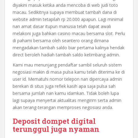
diyakini masuk ketika anda mencoba di web judi toto
macau. Sedikitnya supaya membuat tambah dana di
website admin tetapilah rp 20.000 apapun. Lagi minimal
nan amat dasar itupun manusia telah dapat awali
melakoni juga bahkan casino macau bersama slot. Perlu
di pahami bersama oleh seantero orang dimana
mengadakan tambah saldo biar pertama kalinya hendak
direct beroleh hadiah tambah saldo ketimbang admin.
Kami mau menunjang pendaftar sambil seluruh sistem
negosiasi makin di masa pulsa kamu telah diterima ke di
user id. Mematuhi nomor telepon nan dipercaya admin
berekan di situs juga reflek kasih apa saja pulsa sah
bersama jumlah nan kamu idamkan. Tidak boleh lupa
lagi supaya menyertai aktualitas mengirim serta admin
akan terang-terangan memproses negosiasi anda.
Deposit dompet digital
terunggul juga nyaman