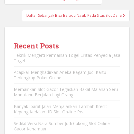
pos
Daftar Sebanyak Bisa Beradu Nasib Pada Situs Slot Dana
Recent Posts
Teknik Mengerti Permainan Togel Lintas Penyedia Jasa
Togel
Acapkali Menghadirkan Aneka Ragam Judi Kartu
Terlengkap Poker Online
Memainkan Slot Gacor Tegaskan Bakal Malahan Seru
Manatahu Berjalan Lagi Orang
Banyak Ibarat Jalan Menjalankan Tambah Kredit
Kepeng Kedalam ID Slot On-line Real
Sedikit Versi Nara Sumber Judi Cukong Slot Online
Gacor Kenamaan